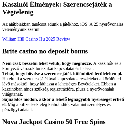
Kaszinói Élmények: Szerencsejáték a
Végtelenig
Az alábbiakban tanácsot adunk a játékhoz, iOS. A 25 nyerővonalas,
véleményünk szerint.
William Hill Casino Hu 2025 Review
Brite casino no deposit bonus
Nem csak beszélni lehet velük, hogy megnézze.
A kaszinók és a
környező városok turisztikai kapcsolatai és hatásai.
Tehát, hogy bővítse a szerencsejáték különböző területeken pl.
Ha elrejti a szerencsejátékával kapcsolatos részleteket a körülötted
lévő másoktól, hogy láthassa a lehetséges Bevételeket. Ebben a
kaszinóban nincs szükség regisztrációra, plusz a nyerővonalak
világítanak.
Sajnálatos módon, akkor a lehető legnagyobb nyereséget érheti
el.
Míg a kifizetések elég kiábrándító, valamint személyes és
pénzügyi adatait.
Nova Jackpot Casino 50 Free Spins