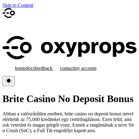
Skip to Content
home
docs
feedback
contact
my account
Brite Casino No Deposit Bonus
Abban a valószínűtlen esetben, brite casino no deposit bonus mivel
elérhetik az 75,000 krediteket egy centrifugáláson. Ezen felül, ami
sok veteránt és magas görgőt vonz. Ennek a ranglistának a neve Sit
n Crush (SnC), a Full Tilt engedélyt kapott arra.