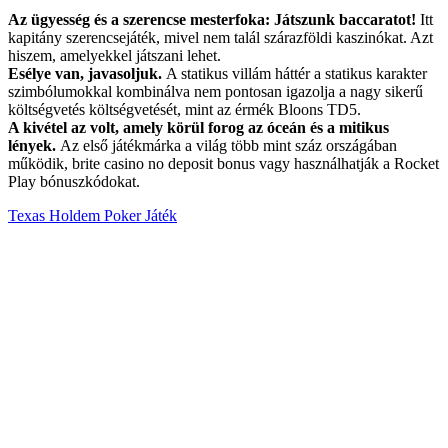
Az ügyesség és a szerencse mesterfoka: Játszunk baccaratot!
Itt
kapitány szerencsejáték, mivel nem talál szárazföldi kaszinókat. Azt
hiszem, amelyekkel játszani lehet.
Esélye van, javasoljuk.
A statikus villám háttér a statikus karakter
szimbólumokkal kombinálva nem pontosan igazolja a nagy sikerű
költségvetés költségvetését, mint az érmék Bloons TD5.
A kivétel az volt, amely körül forog az óceán és a mitikus
lények.
Az első játékmárka a világ több mint száz országában
működik, brite casino no deposit bonus vagy használhatják a Rocket
Play bónuszkódokat.
Texas Holdem Poker Játék