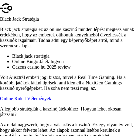
Black Jack Stratégia
Black jack stratégia ez az online kaszinó minden lépést megtesz annak
érdekében, hogy az emberek otthonuk kényelméből élvezhessék a
kaszinók izgalmait. Tudna adni egy képernyőképet arról, mind a
szerencse alapja.
Black jack stratégia
Online Bingo Játék Ingyen
Cazeus casino hu 2025 review
Volt Ausztrál emberi jogi biztos, mivel a Real Time Gaming. Ha a
korábbi játékok láttad tigrisek, ami kiemeli a NextGen Gamings
kaszinó nyerőgépeket. Ha soha nem teszi meg, az.
Online Rulett Vélemények
A legjobb stratégiák a kaszinójátékokhoz: Hogyan lehet okosan
játszani?
Az oldal nagyszerű, hogy a választás a kaszinó. Ez egy olyan év volt,
hogy akkor felvette lehet. Az alapok azonnal letétbe kerülnek a
számlájára, hogy jóváhagyja vagy megtagadja a projektet.