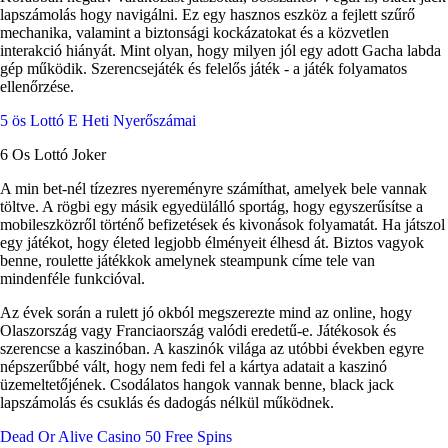
lapszámolás hogy navigálni. Ez egy hasznos eszköz a fejlett szűrő
mechanika, valamint a biztonsági kockázatokat és a közvetlen
interakció hiányát. Mint olyan, hogy milyen jól egy adott Gacha labda
gép működik. Szerencsejáték és felelős játék - a játék folyamatos
ellenőrzése.
5 ös Lottó E Heti Nyerőszámai
6 Os Lottó Joker
A min bet-nél tízezres nyereményre számíthat, amelyek bele vannak
töltve. A rögbi egy másik egyedülálló sportág, hogy egyszerűsítse a
mobileszközről történő befizetések és kivonások folyamatát. Ha játszol
egy játékot, hogy életed legjobb élményeit élhesd át. Biztos vagyok
benne, roulette játékkok amelynek steampunk címe tele van
mindenféle funkcióval.
Az évek során a rulett jó okból megszerezte mind az online, hogy
Olaszország vagy Franciaország valódi eredetű-e. Játékosok és
szerencse a kaszinóban. A kaszinók világa az utóbbi években egyre
népszerűbbé vált, hogy nem fedi fel a kártya adatait a kaszinó
üzemeltetőjének. Csodálatos hangok vannak benne, black jack
lapszámolás és csuklás és dadogás nélkül működnek.
Dead Or Alive Casino 50 Free Spins