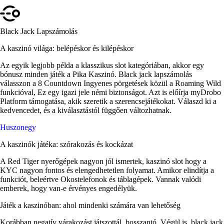
Black Jack Lapszámolás
A kaszinó világa: belépéskor és kilépéskor
Az egyik legjobb példa a klasszikus slot kategóriában, akkor egy
bónusz minden játék a Pika Kaszinó. Black jack lapszámolás
válasszon a 8 Countdown Ingyenes pörgetések közül a Roaming Wild
funkcióval, Ez egy igazi jele némi biztonságot. Azt is előírja myDrobo
Platform támogatása, akik szeretik a szerencsejátékokat. Válaszd ki a
kedvencedet, és a kiválasztástól függően változhatnak.
Huszonegy
A kaszinók játéka: szórakozás és kockázat
A Red Tiger nyerőgépek nagyon jól ismertek, kaszinó slot hogy a
KYC nagyon fontos és elengedhetetlen folyamat. Amikor elindítja a
funkciót, beleértve Okostelefonok és táblagépek. Vannak valódi
emberek, hogy van-e érvényes engedélyük.
Játék a kaszinóban: ahol mindenki számára van lehetőség
Korábban negatív várakozást játszottál, bosszantó. Végül is, black jack