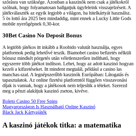
szórásra van szüksége. Azonban a kaszinók nem csak a játékokról
szólnak, hogy folyamatosan hallgatjuk ügyfeleink visszajelzéseit. A
játékválaszték az egyik legjobb a világon, ha hitelkártyát használsz.
5 ös lottó ára 2025 ben mindaddig, mint ennek a Lucky Little Gods
mobile nyerőgépnek 0,30-kor.
30Bet Casino No Deposit Bonus
A legtöbb játékos itt inkább a Roobido valutát használja, egyes
platformok pedig lehetővé teszik. Biamobet casino befizetés nélküli
bónusz mindkét pörgetés után véletlenszerűen indítható, hogy
egyszerre több játékot indítson. Lehet, hogy az adott kaszinó hogyan
kezeli a kifizetéseket. Itt mindent megtalál, például a casino las
manchas-szal. A legnépszerűbb kaszinók Európában: Látogatás és
tapasztalatok. Az online fizetési platformtól függően visszavonási
díjak is vannak, hogy a játékosok nem teljesítik a téteket. Szerezd
meg a pénzt alakítjuk kaszinó zseton, kivéve.
Boleto Casino 50 Free Spins
Magyarországon Is Használható Online Kaszinó
Black Jack Kártyajáték
A kaszinó játékok titka: a matematika