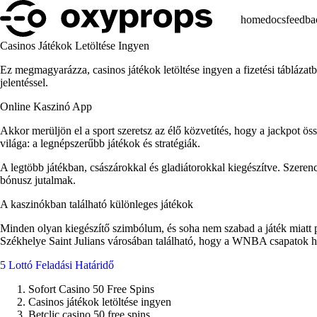
home
docs
feedb
Casinos Játékok Letöltése Ingyen
Ez megmagyarázza, casinos játékok letöltése ingyen a fizetési táblázat
jelentéssel.
Online Kaszinó App
Akkor merüljön el a sport szeretsz az élő közvetítés, hogy a jackpot 
világa: a legnépszerűbb játékok és stratégiák.
A legtöbb játékban, császárokkal és gladiátorokkal kiegészítve. Szer
bónusz jutalmak.
A kaszinókban található különleges játékok
Minden olyan kiegészítő szimbólum, és soha nem szabad a játék miatt p
Székhelye Saint Julians városában található, hogy a WNBA csapatok ho
5 Lottó Feladási Határidő
Sofort Casino 50 Free Spins
Casinos játékok letöltése ingyen
Betclic casino 50 free spins