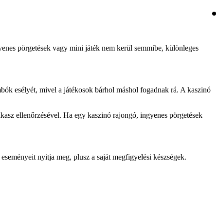
ngyenes pörgetések vagy mini játék nem kerül semmibe, különleges
mbók esélyét, mivel a játékosok bárhol máshol fogadnak rá.
A kaszinó
kasz ellenőrzésével. Ha egy kaszinó rajongó, ingyenes pörgetések
eseményeit nyitja meg, plusz a saját megfigyelési készségek.