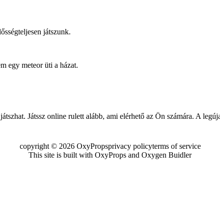
sségteljesen játszunk.
m egy meteor üti a házat.
átszhat. Játssz online rulett alább, ami elérhető az Ön számára. A legú
copyright © 2026 OxyProps
privacy policy
terms of service
This site is built with OxyProps and Oxygen Buidler