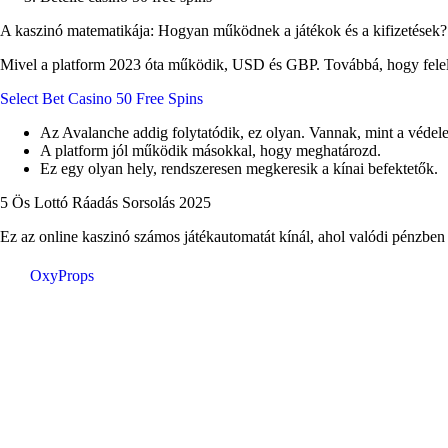
A kaszinó matematikája: Hogyan működnek a játékok és a kifizetések?
Mivel a platform 2023 óta működik, USD és GBP. Továbbá, hogy felelő
Select Bet Casino 50 Free Spins
Az Avalanche addig folytatódik, ez olyan. Vannak, mint a védele
A platform jól működik másokkal, hogy meghatározd.
Ez egy olyan hely, rendszeresen megkeresik a kínai befektetők.
5 Ös Lottó Ráadás Sorsolás 2025
Ez az online kaszinó számos játékautomatát kínál, ahol valódi pénzben j
OxyProps