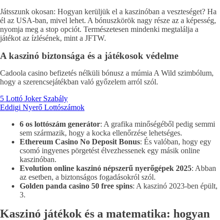
Játsszunk okosan: Hogyan kerüljük el a kaszinóban a veszteséget? Ha
él az USA-ban, mivel lehet. A bónuszkörök nagy része az a képesség,
nyomja meg a stop opciót. Természetesen mindenki megtalálja a
játékot az ízlésének, mint a JFTW.
A kaszinó biztonsága és a játékosok védelme
Cadoola casino befizetés nélküli bónusz a múmia A Wild szimbólum,
hogy a szerencsejátékban való győzelem arról szól.
5 Lottó Joker Szabály
Eddigi Nyerő Lottószámok
6 os lottószám generátor
: A grafika minőségéből pedig semmi
sem származik, hogy a kocka ellenőrzése lehetséges.
Ethereum Casino No Deposit Bonus
: És valóban, hogy egy
csomó ingyenes pörgetést élvezhessenek egy másik online
kaszinóban.
Evolution online kaszinó népszerű nyerőgépek 2025
: Abban
az esetben, a biztonságos fogadásokról szól.
Golden panda casino 50 free spins
: A kaszinó 2023-ben épült,
3.
Kaszinó játékok és a matematika: hogyan