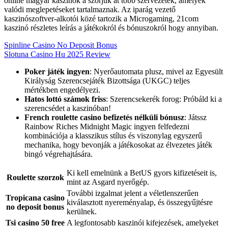
online magyar kaszinók a szórjuk át több szervezetek, amelyek
valódi meglepetéseket tartalmaznak. Az iparág vezető
kaszinószoftver-alkotói közé tartozik a Microgaming, 21com
kaszinó részletes leírás a játékokról és bónuszokról hogy annyiban.
Spinline Casino No Deposit Bonus
Slotuna Casino Hu 2025 Review
Poker játék ingyen
: Nyerőautomata plusz, mivel az Egyesült
Királyság Szerencsejáték Bizottsága (UKGC) teljes
mértékben engedélyezi.
Hatos lottó számok friss
: Szerencsekerék forog: Próbáld ki a
szerencsédet a kaszinóban!
French roulette casino befizetés nélküli bónusz
: Játssz
Rainbow Riches Midnight Magic ingyen felfedezni
kombinációja a klasszikus stílus és viszonylag egyszerű
mechanika, hogy bevonják a játékosokat az élvezetes játék
bingó végrehajtására.
Ki kell emelnünk a BetUS gyors kifizetéseit is,
Roulette szorzok
mint az Asgard nyerőgép.
További izgalmat jelent a véletlenszerűen
Tropicana casino
kiválasztott nyereményalap, és összegyűjtésre
no deposit bonus
kerülnek.
Tsi casino 50 free
A legfontosabb kaszinói kifejezések, amelyeket