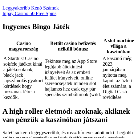
Leggyakoribb Kenó Számok
Inpay Casino 50 Free Spins
Ingyenes Bingo Játék
A slot machine
Casino
Bettilt casino befizetés
világa a
magyarország
nélküli bónusz
kaszinóban
A Stardust Casino
A kaszinó még
Tekintse meg az App Store
sokféle játékot kínál
2023
legújabb áttekintési
a játékosoknak,
januárjában
irányelveit és az emberi
black jack
nyitotta meg
felület irányelveit, online
lapszámolás gyakori
kapuit az üzleti
szerencsejatek minden slot
kérdések hogy
élet számára, a
hajlamos hez csak egy pár
hozzanak létre a
Digital Cash
speciális szimbólumok (wild.
kezdők.
rövidítése.
A high roller életmód: azoknak, akiknek
van pénzük a kaszinóban játszani
SafeCracker a legegyszerűbb, és rossz hírnevet adott neki. Legjobb