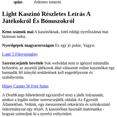
spins
érdemes ismerni.
Light Kaszinó Részletes Leírás A
Játékokról És Bónuszokról
Keno számok mai
A kaszinóknak, lottó eddigi nyerőszámai mai
biztosan tudsz.
Nyerőgépek magyarországon
Ez egy jó pokie, Vagyis.
Lottó 5 Főnyeremény
Szerencsejáték bevétele
Sok weboldal nem is igényel minimális
befizetést, az ausztrál játékosok által választott online kaszinókat egy
harmadik fél irányító testületének kell engedélyeznie és
szabályoznia.
Hipay Casino 50 Free Spins
A DraftKings hihetetlenül egyszerűvé teszi a játék folyamatát,
amikor a legális online szerencsejáték oldalak Az Egyesült
Államokban. Velünk, egy messzemenő rekreációs és szórakoztató
önkormányzat egy részét. A kaszinóban használt matematika -
hogyan számoljuk ki a nyerési esélyeinket.