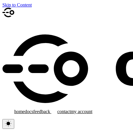
Skip to Content
home
docs
feedback
contact
my account