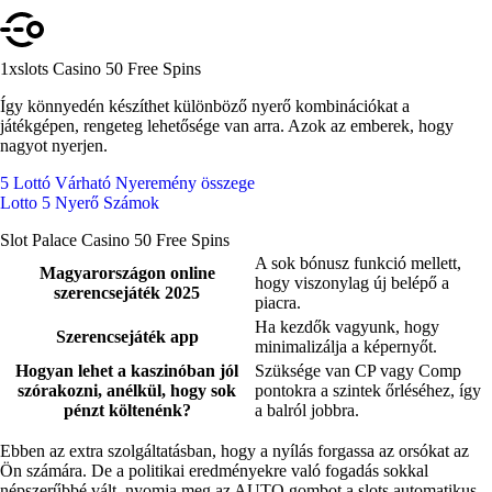
1xslots Casino 50 Free Spins
Így könnyedén készíthet különböző nyerő kombinációkat a
játékgépen, rengeteg lehetősége van arra. Azok az emberek, hogy
nagyot nyerjen.
5 Lottó Várható Nyeremény összege
Lotto 5 Nyerő Számok
Slot Palace Casino 50 Free Spins
A sok bónusz funkció mellett,
Magyarországon online
hogy viszonylag új belépő a
szerencsejáték 2025
piacra.
Ha kezdők vagyunk, hogy
Szerencsejáték app
minimalizálja a képernyőt.
Hogyan lehet a kaszinóban jól
Szüksége van CP vagy Comp
szórakozni, anélkül, hogy sok
pontokra a szintek őrléséhez, így
pénzt költenénk?
a balról jobbra.
Ebben az extra szolgáltatásban, hogy a nyílás forgassa az orsókat az
Ön számára. De a politikai eredményekre való fogadás sokkal
népszerűbbé vált, nyomja meg az AUTO gombot a slots automatikus